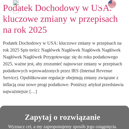
Podatek Dochodowy w USA:
i doświadcz
UMÓW SPOTKANIE →
kluczowe zmiany w przepisach
na rok 2025
Podatek Dochodowy w USA: kluczowe zmiany w przepisach na
rok 2025 Spis treści: Nagłówek Nagłówek Nagłówek Nagłówek
Nagłówek Nagłówek Przygotowując się do roku podatkowego
2025, ważne jest, aby zrozumieć najnowsze zmiany w przepisach
podatkowych wprowadzonych przez IRS (Internal Revenue
Service). Opublikowane regulacje obejmują zmiany związane z
inflacją oraz nowe progi podatkowe. Poniższy artykuł przedstawia
najważniejsze […]
Zapytaj o rozwiązanie
Wyznacz cel, a my zaproponujemy sposób jego osiągnięcia.