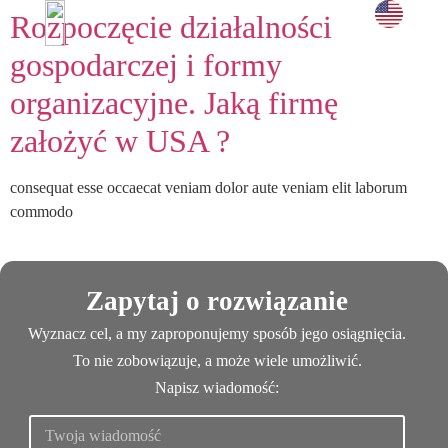
Rozpoczęcie działalności
i doświadc
UMÓW SPOTKANIE →
gospodarczej i formy
organizacyjne. Jaką firmę
założyć w USA ?
consequat esse occaecat veniam dolor aute veniam elit laborum
commodo
Zapytaj o rozwiązanie
Wyznacz cel, a my zaproponujemy sposób jego osiągnięcia.
To nie zobowiązuje, a może wiele umożliwić.
Napisz wiadomość: