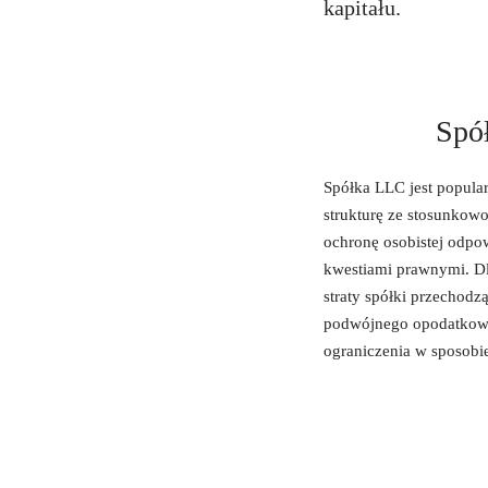
kapitału.
Spół
Spółka LLC jest popula
strukturę ze stosunkow
ochronę osobistej odpow
kwestiami prawnymi. Dla
straty spółki przechodz
podwójnego opodatkowa
ograniczenia w sposobi