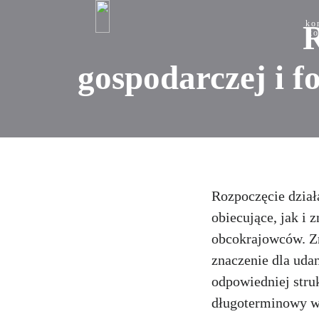
ko
R
ko
gospodarczej i f
Rozpoczęcie dział
obiecujące, jak i
obcokrajowców. Z
znaczenie dla udan
odpowiedniej stru
długoterminowy wp