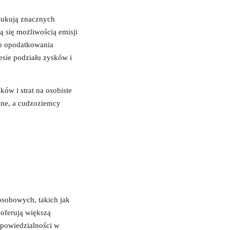
szukują znacznych
ą się możliwością emisji
go opodatkowania
esie podziału zysków i
ów i strat na osobiste
jne, a cudzoziemcy
 osobowych, takich jak
 oferują większą
dpowiedzialności w