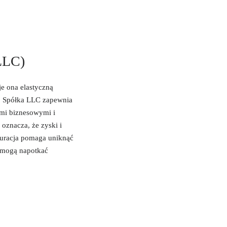
(LLC)
e ona elastyczną
j. Spółka LLC zapewnia
ami biznesowymi i
oznacza, że zyski i
iguracja pomaga uniknąć
 mogą napotkać