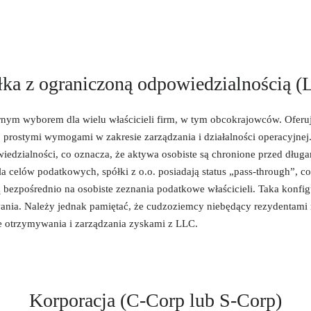
ka z ograniczoną odpowiedzialnością 
rnym wyborem dla wielu właścicieli firm, w tym obcokrajowców. Oferuj
o prostymi wymogami w zakresie zarządzania i działalności operacyjne
iedzialności, co oznacza, że aktywa osobiste są chronione przed dług
 celów podatkowych, spółki z o.o. posiadają status „pass-through”, co 
ą bezpośrednio na osobiste zeznania podatkowe właścicieli. Taka konf
nia. Należy jednak pamiętać, że cudzoziemcy niebędący rezydentami
e otrzymywania i zarządzania zyskami z LLC.
Korporacja (C-Corp lub S-Corp)