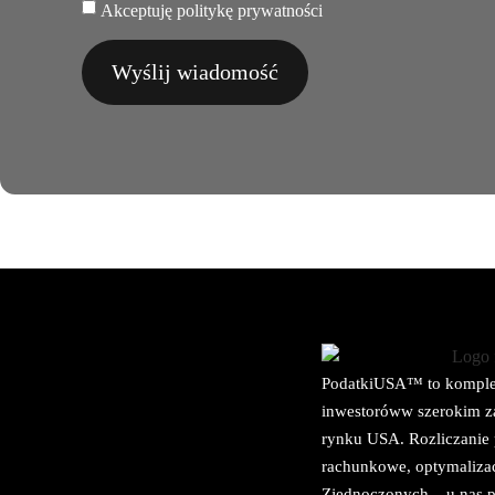
Akceptuję politykę prywatności
Wyślij wiadomość
PodatkiUSA™ to komplek
inwestoróww szerokim za
rynku USA. Rozliczanie
rachunkowe, optymalizac
Zjednoczonych – u nas p