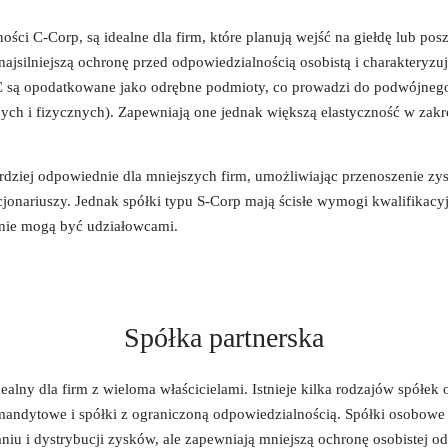
ości C-Corp, są idealne dla firm, które planują wejść na giełdę lub po
 najsilniejszą ochronę przed odpowiedzialnością osobistą i charakteryzuj
 C są opodatkowane jako odrębne podmioty, co prowadzi do podwójne
ych i fizycznych). Zapewniają one jednak większą elastyczność w zakr
rdziej odpowiednie dla mniejszych firm, umożliwiając przenoszenie zysk
jonariuszy. Jednak spółki typu S-Corp mają ścisłe wymogi kwalifikacy
nie mogą być udziałowcami.
Spółka partnerska
dealny dla firm z wieloma właścicielami. Istnieje kilka rodzajów spółek
omandytowe i spółki z ograniczoną odpowiedzialnością. Spółki osobowe
niu i dystrybucji zysków, ale zapewniają mniejszą ochronę osobistej o