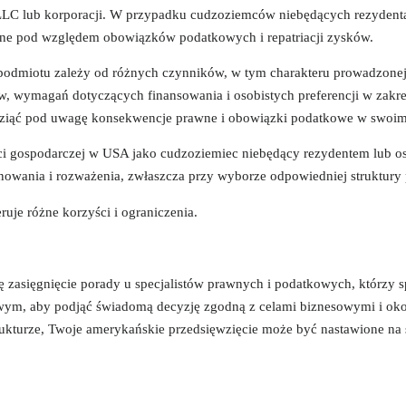
LLC lub korporacji. W przypadku cudzoziemców niebędących rezydent
e pod względem obowiązków podatkowych i repatriacji zysków.
dmiotu zależy od różnych czynników, w tym charakteru prowadzonej 
, wymagań dotyczących finansowania i osobistych preferencji w zakre
wziąć pod uwagę konsekwencje prawne i obowiązki podatkowe w swoim
ci gospodarczej w USA jako cudzoziemiec niebędący rezydentem lub o
owania i rozważenia, zwłaszcza przy wyborze odpowiedniej struktury
uje różne korzyści i ograniczenia.
 zasięgnięcie porady u specjalistów prawnych i podatkowych, którzy sp
wym, aby podjąć świadomą decyzję zgodną z celami biznesowymi i oko
rukturze, Twoje amerykańskie przedsięwzięcie może być nastawione na 