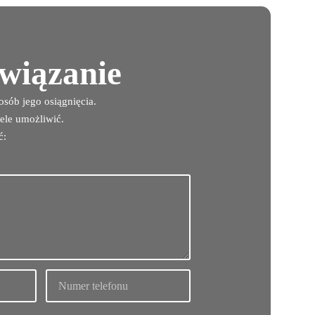
związanie
sób jego osiągnięcia.
ele umożliwić.
ć: