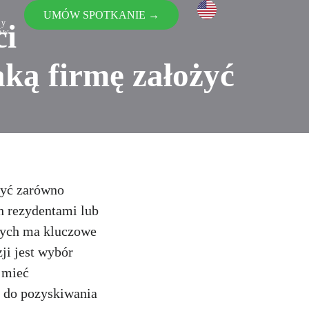
UMÓW SPOTKANIE →
wy
ci
tów
aką firmę założyć
być zarówno
h rezydentami lub
wych ma kluczowe
ji jest wybór
 mieć
ć do pozyskiwania