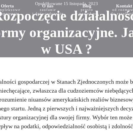
Opublikowane 15 listopada, 2023
Oferta
O nas
Blog
Kontakt
mpleksowe
zaufanie
prosto
od rozmo
ozpoczęcie działalnoś
mpetencje
i doświadczenie
o podatkach
do rezulta
ormy organizacyjne. J
w USA ?
alności gospodarczej w Stanach Zjednoczonych może 
 zniechęcające, zwłaszcza dla cudzoziemców niebędącyc
rozumienie niuansów amerykańskich realiów bizneso
ego startu. Jedną z pierwszych i najważniejszych decyz
ktury organizacyjnej dla swojej firmy. Wybór ten może
ływ na podatki, odpowiedzialność osobistą i zdolnoś