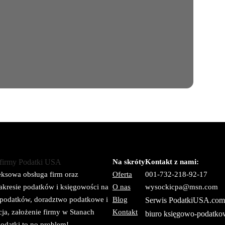
Na skróty
Kontakt z nami:
Oferta
001-732-218-92-17
sowa obsługa firm oraz
O nas
wysockicpa@msn.com
kresie podatków i księgowości na
Blog
 podatków, doradztwo podatkowe i
Serwis PodatkiUSA.com 
Kontakt
ja, założenie firmy w Stanach
biuro księgowo-podatko
odatki to no problem!