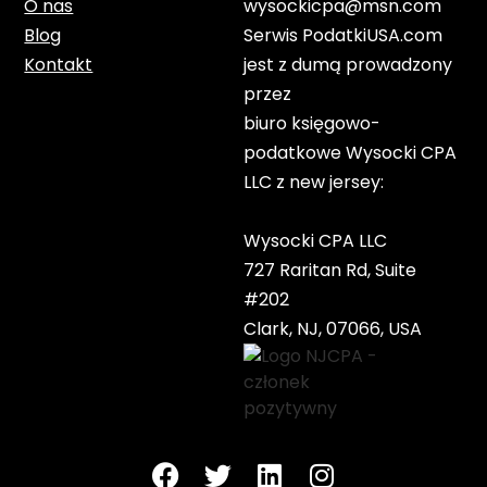
O nas
wysockicpa@msn.com
Blog
Serwis PodatkiUSA.com
Kontakt
jest z dumą prowadzony
przez
biuro księgowo-
podatkowe Wysocki CPA
LLC z new jersey:
Wysocki CPA LLC
727 Raritan Rd, Suite
#202
Clark, NJ, 07066, USA