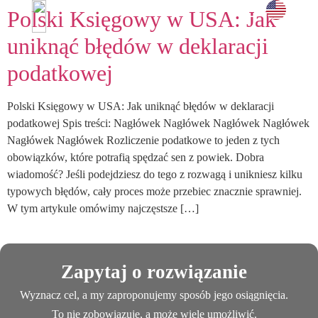
Polski Księgowy w USA: Jak
i doświadc
UMÓW SPOTKANIE →
uniknąć błędów w deklaracji
podatkowej
Polski Księgowy w USA: Jak uniknąć błędów w deklaracji
podatkowej Spis treści: Nagłówek Nagłówek Nagłówek Nagłówek
Nagłówek Nagłówek Rozliczenie podatkowe to jeden z tych
obowiązków, które potrafią spędzać sen z powiek. Dobra
wiadomość? Jeśli podejdziesz do tego z rozwagą i unikniesz kilku
typowych błędów, cały proces może przebiec znacznie sprawniej.
W tym artykule omówimy najczęstsze […]
Zapytaj o rozwiązanie
Wyznacz cel, a my zaproponujemy sposób jego osiągnięcia.
To nie zobowiązuje, a może wiele umożliwić.