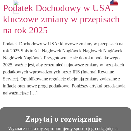
Podatek Dochodowy w USA:
i doświadc
UMÓW SPOTKANIE →
kluczowe zmiany w przepisach
na rok 2025
Podatek Dochodowy w USA: kluczowe zmiany w przepisach na
rok 2025 Spis treści: Nagłówek Nagłówek Nagłówek Nagłówek
Nagłówek Nagłówek Przygotowując się do roku podatkowego
2025, ważne jest, aby zrozumieć najnowsze zmiany w przepisach
podatkowych wprowadzonych przez IRS (Internal Revenue
Service). Opublikowane regulacje obejmują zmiany związane z
inflacją oraz nowe progi podatkowe. Poniższy artykuł przedstawia
najważniejsze […]
Zapytaj o rozwiązanie
Wyznacz cel, a my zaproponujemy sposób jego osiągnięcia.