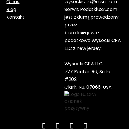
O nas
wysockicpa@msn.com
Blog
Serwis PodatkiUSA.com
Kontakt
jest z dumą prowadzony
przez
biuro księgowo-
podatkowe Wysocki CPA
LLC z new jersey:
Wysocki CPA LLC
727 Raritan Rd, Suite
#202
Clark, NJ, 07066, USA