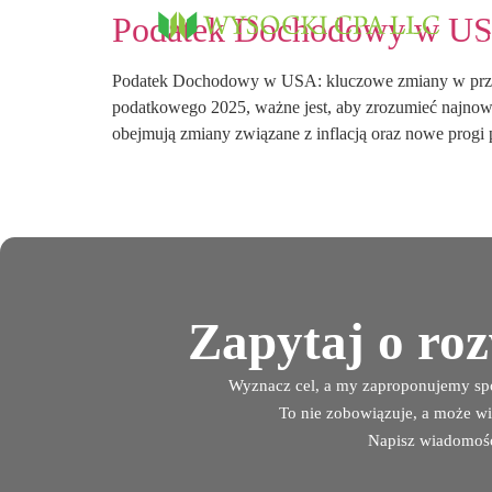
Podatek Dochodowy w USA
ko
ko
Podatek Dochodowy w USA: kluczowe zmiany w przep
podatkowego 2025, ważne jest, aby zrozumieć najnow
obejmują zmiany związane z inflacją oraz nowe progi
Zapytaj o ro
Wyznacz cel, a my zaproponujemy spo
To nie zobowiązuje, a może wi
Napisz wiadomoś