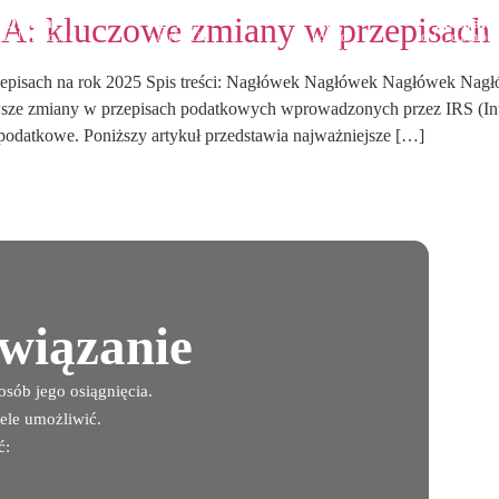
: kluczowe zmiany w przepisach 
Oferta
O nas
Blog
Kontakt
mpleksowe
zaufanie
prosto
od rozmo
mpetencje
i doświadczenie
o podatkach
do rezulta
isach na rok 2025 Spis treści: Nagłówek Nagłówek Nagłówek Nagł
sze zmiany w przepisach podatkowych wprowadzonych przez IRS (Int
 podatkowe. Poniższy artykuł przedstawia najważniejsze […]
związanie
sób jego osiągnięcia.
ele umożliwić.
ć: