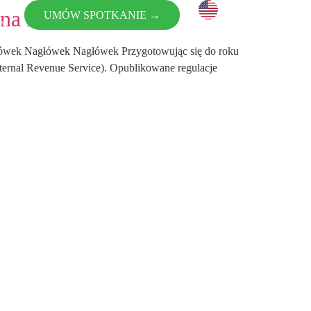
na rok 2025
UMÓW SPOTKANIE →
wy
tów
ówek Nagłówek Nagłówek Przygotowując się do roku
ernal Revenue Service). Opublikowane regulacje