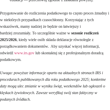
Przygotowanie
do rozliczenia podatkowego to
często
proces
żmudny i
w
niektórych
przypadkach
czasochłonny.
Korzystając z tych
wskazówek,
mamy nadziej że będzie on
łatwiejszy
i
bardziej
zrozumiały
. To szczególnie ważne w
sezonie rozliczeń
2025/2026
, kiedy wiele osób składa deklaracje równolegle z
porządkowaniem dokumentów. Aby uzyskać więcej informacji,
odwiedź
www.irs.gov
lub skontaktuj się z profesjonalnym doradcą
podat
kowym
.
Uwaga: powyższe informacje oparto na aktualnych stronach IRS i
procedurach publikowanych dla roku podatkowego 2025; konkretne
daty mogą ulec zmianie w wyniku świąt, weekendów lub ogłoszeń o
klęskach żywiołowych. Zawsze weryfikuj swój stan faktyczny w
podanych źródłach.