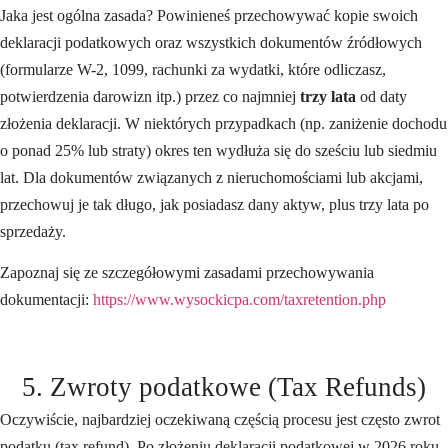
Jaka jest ogólna zasada? Powinieneś przechowywać kopie swoich
deklaracji podatkowych oraz wszystkich dokumentów źródłowych
(formularze W-2, 1099, rachunki za wydatki, które odliczasz,
potwierdzenia darowizn itp.) przez co najmniej
trzy lata
od daty
złożenia deklaracji. W niektórych przypadkach (np. zaniżenie dochodu
o ponad 25% lub straty) okres ten wydłuża się do sześciu lub siedmiu
lat. Dla dokumentów związanych z nieruchomościami lub akcjami,
przechowuj je tak długo, jak posiadasz dany aktyw, plus trzy lata po
sprzedaży.
Zapoznaj się ze szczegółowymi zasadami przechowywania
dokumentacji:
https://www.wysockicpa.com/taxretention.php
5. Zwroty podatkowe (Tax Refunds)
Oczywiście, najbardziej oczekiwaną częścią procesu jest często zwrot
podatku (tax refund). Po złożeniu deklaracji podatkowej w 2026 roku,