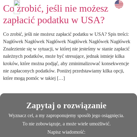
Co zrobić, jeśli nie możesz
i doświadc
UMÓW SPOTKANIE →
zapłacić podatku w USA?
Co zrobić, jeśli nie możesz zapłacić podatku w USA? Spis treści:
Nagłówek Nagłówek Nagłówek Nagłówek Nagłówek Nagłówek
Znalezienie się w sytuacji, w której nie jesteśmy w stanie zapłacić
należnych podatków, może być stresujące, jednak istnieje kilka
kroków, które można podjąć, aby zminimalizować konsekwencje
nie zapłaconych podatków. Poniżej przedstawiamy kilka opcji,
które mogą pomóc w takiej […]
Zapytaj o rozwiązanie
Wyznacz cel, a my zaproponujemy sposób jego osiągnięcia.
To nie zobowiązuje, a może wiele umożliwić.
Napisz wiadomość: