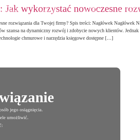
 Jak wykorzystać nowoczesne rozw
Oferta
O nas
Blog
Kontakt
mpleksowe
zaufanie
prosto
od rozmo
mpetencje
i doświadczenie
o podatkach
do rezulta
sne rozwiązania dla Twojej firmy? Spis treści: Nagłówek Nagłówe
ców szansa na dynamiczny rozwój i zdobycie nowych klientów. Jednak z
echnologie chmurowe i narzędzia księgowe dostępne […]
związanie
sób jego osiągnięcia.
ele umożliwić.
ć: