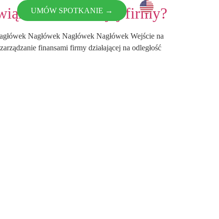
iązania dla Twojej firmy?
UMÓW SPOTKANIE →
wy
tów
k Nagłówek Nagłówek Nagłówek Nagłówek Wejście na
arządzanie finansami firmy działającej na odległość