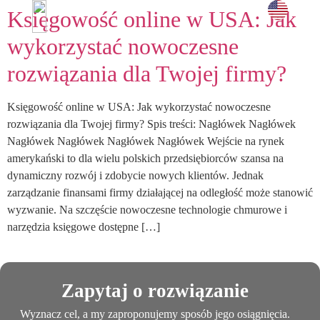
Księgowość online w USA: Jak
i doświadc
UMÓW SPOTKANIE →
wykorzystać nowoczesne
rozwiązania dla Twojej firmy?
Księgowość online w USA: Jak wykorzystać nowoczesne
rozwiązania dla Twojej firmy? Spis treści: Nagłówek Nagłówek
Nagłówek Nagłówek Nagłówek Nagłówek Wejście na rynek
amerykański to dla wielu polskich przedsiębiorców szansa na
dynamiczny rozwój i zdobycie nowych klientów. Jednak
zarządzanie finansami firmy działającej na odległość może stanowić
wyzwanie. Na szczęście nowoczesne technologie chmurowe i
narzędzia księgowe dostępne […]
Zapytaj o rozwiązanie
Wyznacz cel, a my zaproponujemy sposób jego osiągnięcia.