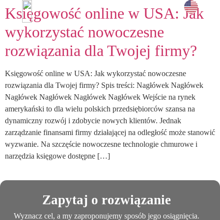
Księgowość online w USA: Jak
i doświadc
UMÓW SPOTKANIE →
wykorzystać nowoczesne
rozwiązania dla Twojej firmy?
Księgowość online w USA: Jak wykorzystać nowoczesne
rozwiązania dla Twojej firmy? Spis treści: Nagłówek Nagłówek
Nagłówek Nagłówek Nagłówek Nagłówek Wejście na rynek
amerykański to dla wielu polskich przedsiębiorców szansa na
dynamiczny rozwój i zdobycie nowych klientów. Jednak
zarządzanie finansami firmy działającej na odległość może stanowić
wyzwanie. Na szczęście nowoczesne technologie chmurowe i
narzędzia księgowe dostępne […]
Zapytaj o rozwiązanie
Wyznacz cel, a my zaproponujemy sposób jego osiągnięcia.