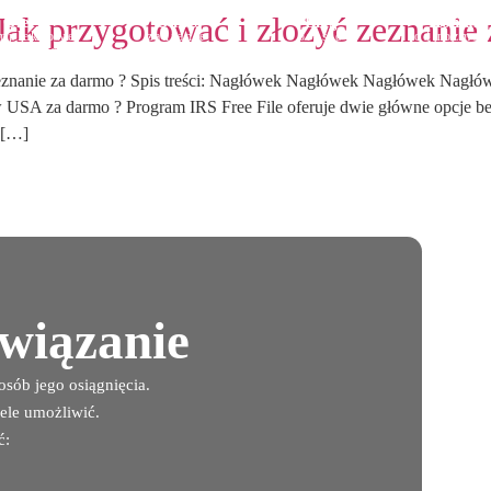
Jak przygotować i złożyć zeznanie
Oferta
O nas
Blog
Kontakt
mpleksowe
zaufanie
prosto
od rozmo
mpetencje
i doświadczenie
o podatkach
do rezulta
 zeznanie za darmo ? Spis treści: Nagłówek Nagłówek Nagłówek Nag
 USA za darmo ? Program IRS Free File oferuje dwie główne opcje be
 […]
związanie
sób jego osiągnięcia.
ele umożliwić.
ć: