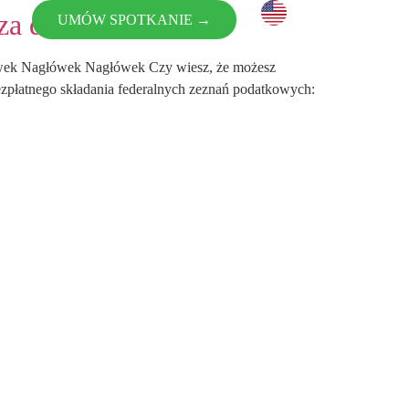
 za darmo
UMÓW SPOTKANIE →
wy
tów
łówek Nagłówek Nagłówek Czy wiesz, że możesz
zpłatnego składania federalnych zeznań podatkowych: